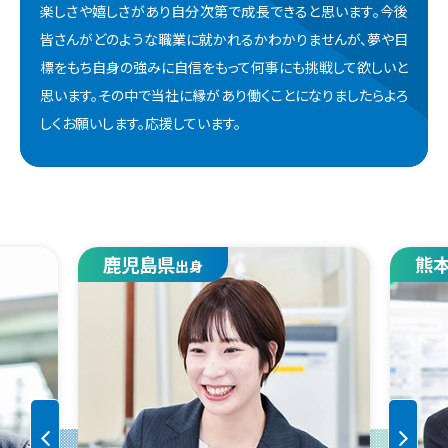
楽しさや嬉しさがあり自分次第で成長できると思います。今後
皆さんがどのような職業に就かれるかわかりませんが、夢や目
標をもち自身の強みに自信をもって何事にも挑戦して欲しいと
思います。その中で当社に縁があり働くことになりましたらよろ
しくお願いします。応援しています。
鹿児島県
熊
出身