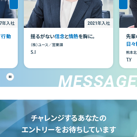
17年入社
2021年入社
て行動
揺るがない
信念
と
情熱
を胸に。
先輩
日々
（株）ユース／営業課
S.I
熊本
T.Y
MESSAG
チャレンジするあなたの
エントリーを
お待ちしています