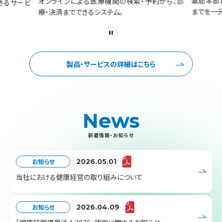
薬局本部
オンラインによる医療機関の検索・予約から、診
きるサービ
までを一
療・決済までできるシステム。
製品・サービスの詳細はこちら
News
新着情報・お知らせ
お知らせ
2026.05.01
当社における健康経営の取り組みについて
お知らせ
2026.04.09