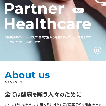
About us
私たちについて
全て
健康
願う人々
ために
は
を
の
九州東邦株式会社は、九州各県に拠点を置く医薬品卸売事業会社で